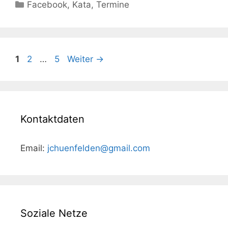
Kategorien
Facebook
,
Kata
,
Termine
Beitrags-
Seite
Seite
Seite
1
2
…
5
Weiter
→
Navigation
Kontaktdaten
Email:
jchuenfelden@gmail.com
Soziale Netze