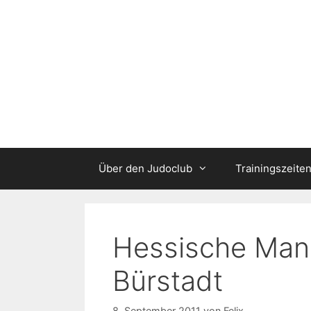
Zum
Inhalt
springen
Über den Judoclub
Trainingszeite
Hessische Man
Bürstadt
8. September 2011
von
Felix