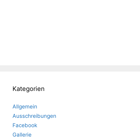
Kategorien
Allgemein
Ausschreibungen
Facebook
Gallerie