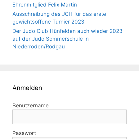
Ehrenmitglied Felix Martin
Ausschreibung des JCH für das erste
gewichtsoffene Turnier 2023
Der Judo Club Hünfelden auch wieder 2023
auf der Judo Sommerschule in
Niederroden/Rodgau
Anmelden
Benutzername
Passwort