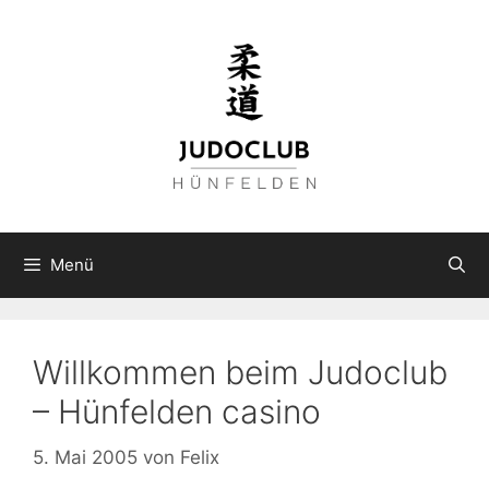
Zum
Inhalt
springen
Menü
Willkommen beim Judoclub
– Hünfelden casino
5. Mai 2005
von
Felix