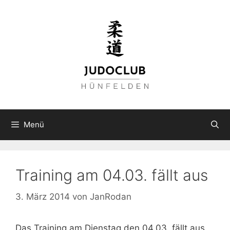
Zum
Inhalt
springen
Menü
Training am 04.03. fällt aus
3. März 2014
von
JanRodan
Das Training am Dienstag den 04.03. fällt aus.