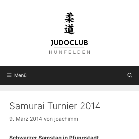
Zum
Inhalt
springen
Menü
Samurai Turnier 2014
9. März 2014
von
joachimm
Schwarzer Samstag in Pfungstadt