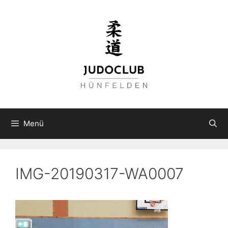
Zum
Inhalt
springen
Menü
IMG-20190317-WA0007