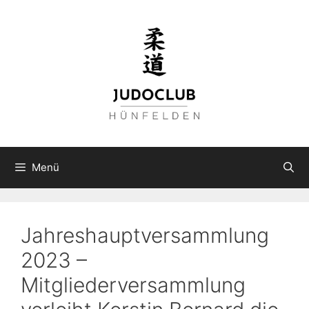
Zum
Inhalt
springen
Menü
Jahreshauptversammlung
2023 –
Mitgliederversammlung