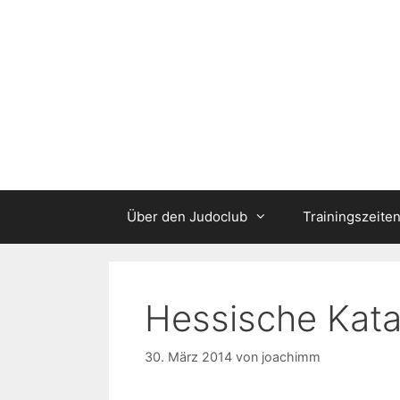
Zum
Inhalt
springen
Über den Judoclub
Trainingszeite
Hessische Kata
30. März 2014
von
joachimm