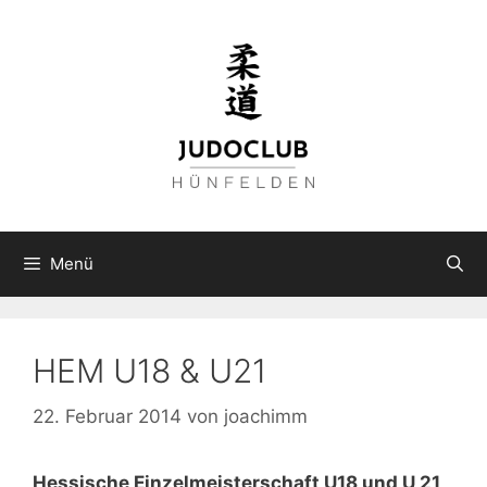
Zum
Inhalt
springen
Menü
HEM U18 & U21
22. Februar 2014
von
joachimm
Hessische Einzelmeisterschaft U18 und U 21