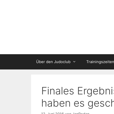
Zum
Inhalt
springen
Über den Judoclub
Trainingszeite
Finales Ergebni
haben es gesch
12. Juni 2016
von
JanRodan