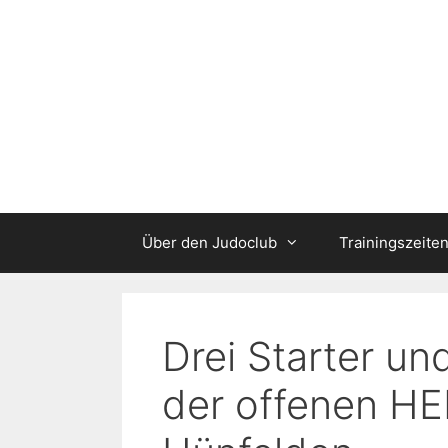
Zum
Inhalt
springen
Über den Judoclub
Trainingszeite
Drei Starter un
der offenen HE