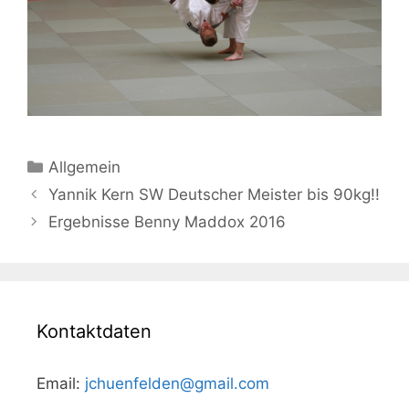
Kategorien
Allgemein
Beitrags-
Yannik Kern SW Deutscher Meister bis 90kg!!
Navigation
Ergebnisse Benny Maddox 2016
Kontaktdaten
Email:
jchuenfelden@gmail.com